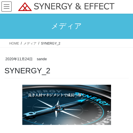
コ
ナ
ン
ビ
テ
ゲ
ン
ー
メディア
ツ
シ
へ
ョ
ス
ン
HOME
メディア
SYNERGY_2
キ
に
ッ
移
プ
動
2020年11月24日
sande
SYNERGY_2